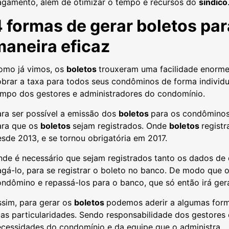
agamento, além de otimizar o tempo e recursos do
síndico
4 formas de gerar
boletos
par
maneira eficaz
omo já vimos, os
boletos
trouxeram uma facilidade enorme
brar a taxa para todos seus condôminos de forma individu
empo dos gestores e administradores do condomínio.
ra ser possível a emissão dos
boletos
para os condôminos
ara que os
boletos
sejam registrados. Onde
boletos
regist
sde 2013, e se tornou obrigatória em 2017.
nde é necessário que sejam registrados tanto os dados de
gá-lo, para se registrar o boleto no banco. De modo que 
ndômino e repassá-los para o banco, que só então irá ger
ssim, para gerar os
boletos
podemos aderir a algumas form
as particularidades. Sendo responsabilidade dos gestores 
ecessidades do condomínio e da equipe que o administra.