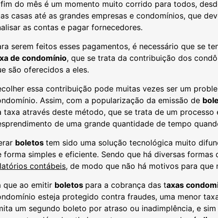
 fim do mês é um momento muito corrido para todos, desd
uas casas até as grandes empresas e condomínios, que de
alisar as contas e pagar fornecedores.
ra serem feitos esses pagamentos, é necessário que se tenh
axa de condomínio
, que se trata da contribuição dos cond
e são oferecidos a eles.
ecolher essa contribuição pode muitas vezes ser um probl
ondomínio. Assim, com a popularização da emissão de
bol
 taxa através deste método, que se trata de um processo 
esprendimento de uma grande quantidade de tempo quando
erar
boletos
tem sido uma solução tecnológica muito difu
 forma simples e eficiente. Sendo que há diversas formas 
latórios contábeis
, de modo que não há motivos para que 
 que ao emitir
boletos
para a cobrança das t
axas condomi
ndomínio esteja protegido contra fraudes, uma menor taxa
ita um segundo boleto por atraso ou inadimplência, e sim 