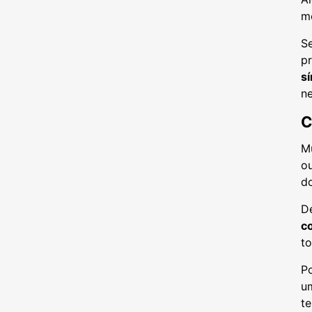
m
Se
p
s
n
C
M
ou
do
De
c
t
Po
um
te