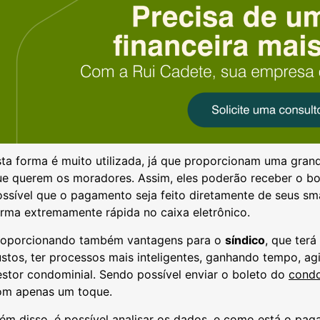
ta forma é muito utilizada, já que proporcionam uma grand
e querem os moradores. Assim, eles poderão receber o bol
ossível que o pagamento seja feito diretamente de seus s
rma extremamente rápida no caixa eletrônico.
roporcionando também vantagens para o
síndico
, que terá
stos, ter processos mais inteligentes, ganhando tempo, a
stor condominial. Sendo possível enviar o boleto do
cond
om apenas um toque.
ém disso, é possível analisar os dados, e como está o pa