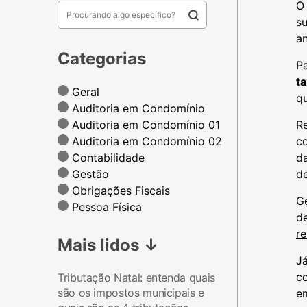
O
s
an
Categorias
Pa
t
Geral
qu
Auditoria em Condomínio
Auditoria em Condomínio 01
R
Auditoria em Condomínio 02
c
Contabilidade
da
Gestão
d
Obrigações Fiscais
G
Pessoa Física
de
re
Mais lidos
↓
Já
co
Tributação Natal: entenda quais
são os impostos municipais e
em