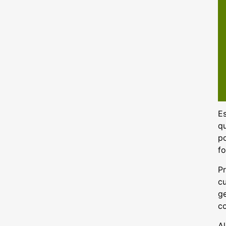
Es
qu
p
fo
P
cu
ge
c
Al