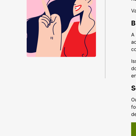
V
B
A
a
c
I
do
e
S
O
fo
d