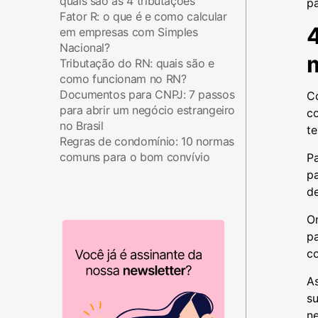
quais são as 4 tributações
p
Fator R: o que é e como calcular
em empresas com Simples
Nacional?
Tributação do RN: quais são e
como funcionam no RN?
Documentos para CNPJ: 7 passos
C
para abrir um negócio estrangeiro
co
no Brasil
t
Regras de condomínio: 10 normas
comuns para o bom convívio
Pa
p
de
O
pa
co
A
su
n