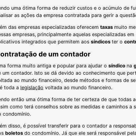
endo uma ótima forma de reduzir custos e o acúmulo de f
alisar as ações da empresa contratada para gerir a quest
lém das empresas especializadas oferecem
taxas
muito me
essas empresas, principalmente aquelas especializadas e
plicativos integrados que permitem aos
síndicos
ter o
cont
ontratação de um contador
ma forma muito antiga e popular para ajudar o
síndico
na
e um contador. Isto se dá devido ao conhecimento que per
ltada ao mundo financeiro, desde métodos e formas de se 
té toda a
legislação
voltada ao mundo financeiro.
endo então uma ótima forma de ter certeza de que todas 
ssim como terá conselhos sobre as medidas e caminhos a s
o condomínio.
ém disso, é possível transferir para o contador a responsab
os
boletos
do condomínio. Já que ele será responsável pel