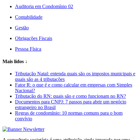
Auditoria em Condomínio 02
Contabilidade
Gestão
Obrigações Fiscais
Pessoa Física
Mais lidos
↓
Tributação Natal: entenda quais são os impostos municipais e
quais são as 4 tributações
Fator R: o que é e como calcular em empresas com Simples
Nacional?
Tributação do RN: quais são e como funcionam no RN?
Documentos para CNPJ: 7 passos para abrir um negócio
estrangeiro no Brasil
Regras de condomínio: 10 normas comuns para o bom
convívio
A consultoria societária é uma atribuição ainda ignorada por uma