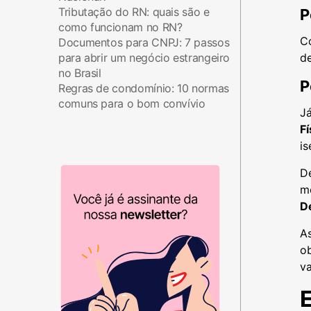
Tributação do RN: quais são e
P
como funcionam no RN?
C
Documentos para CNPJ: 7 passos
para abrir um negócio estrangeiro
d
no Brasil
P
Regras de condomínio: 10 normas
comuns para o bom convívio
Já
Fí
is
D
m
D
A
o
va