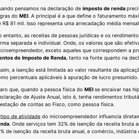
uando pensamos na declaração de
imposto de renda
prec
egras do
MEI
. A principal é a que define o faturamento má
e R$ 81 mil. Isso representa uma arrecadação média mensa
 entanto, as receitas de pessoas jurídicas e os rendiment
rma separada e individual. Onde, os valores que são efeti
icroempreendedor, exceto aqueles que correspondem a pró-
sentos do
Imposto de Renda
, tanto na fonte quanto na decl
sim, a isenção está limitada ao valor resultante da aplica
mo percentuais aplicáveis à apuração de lucro presumido.
aro que, quando a pessoa física do
MEI
se encaixar nas h
claração de Ajuste Anual, isto é, tenha rendimentos tribut
estação de contas ao Fisco, como pessoa física.
O
tipo de atividade
do microempreendedor influencia diretam
enda
. Onde serviços tem 32% de isenção da receita bruta a
% de isenção da receita bruta anual, e comércio, indústria