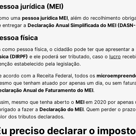
essoa jurídica (MEI)
omo uma
pessoa jurídica MEI
, além do recolhimento obri
e entregar a
Declaração Anual Simplificada do MEI (DASN-
essoa física
 como pessoa física, o cidadão pode ter que apresentar a
sica (DIRPF)
e ele poderá ser tributado, caso o
lucro
recebi
enção estabelecido pela legislação.
e acordo com a Receita Federal, todos os
microempreende
esmo que tenham atuado por apenas um dia, ou sem fatu
eclaração Anual de Faturamento do MEI
.
ssim, mesmo que tenha aberto o
MEI
em 2020 por apenas u
brigado a fazer a
Declaração do MEI
. Quem perder o prazo
lor dos tributos declarados.
Eu preciso declarar o impost