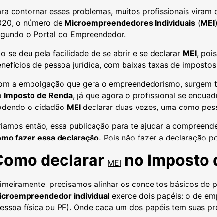
ara contornar esses problemas, muitos profissionais vira
020, o número de
Microempreendedores Individuais
(
MEI
egundo o Portal do Empreendedor.
to se deu pela facilidade de se abrir e se declarar
MEI
, poi
nefícios de pessoa jurídica, com baixas taxas de impostos
om a empolgação que gera o empreendedorismo, surgem ta
o
Imposto de Renda
, já que agora o profissional se enquad
odendo o cidadão
MEI
declarar duas vezes, uma como pesso
riamos então, essa publicação para te ajudar a compreend
omo fazer essa declaração.
Pois não fazer a declaração p
Como declarar
no Imposto 
MEI
imeiramente, precisamos alinhar os conceitos básicos de pe
icroempreendedor individual
exerce dois papéis: o de emp
essoa física ou PF). Onde cada um dos papéis tem suas pr