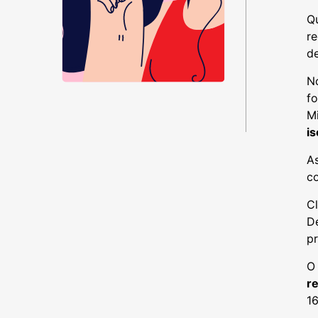
Q
r
d
No
fo
M
i
As
co
Cl
De
pr
r
16