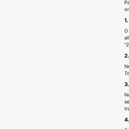
P
or
1
O 
al
“2
2
N
To
3
N
se
tr
4