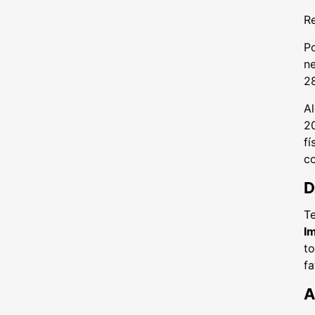
Re
P
ne
28
Al
2
fí
c
D
T
I
to
f
A