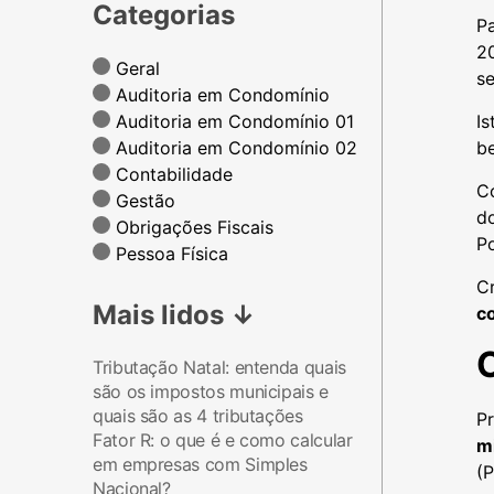
Categorias
P
2
Geral
s
Auditoria em Condomínio
Auditoria em Condomínio 01
Is
Auditoria em Condomínio 02
be
Contabilidade
C
Gestão
d
Obrigações Fiscais
P
Pessoa Física
C
Mais lidos
↓
c
Tributação Natal: entenda quais
são os impostos municipais e
quais são as 4 tributações
Pr
Fator R: o que é e como calcular
m
em empresas com Simples
(P
Nacional?