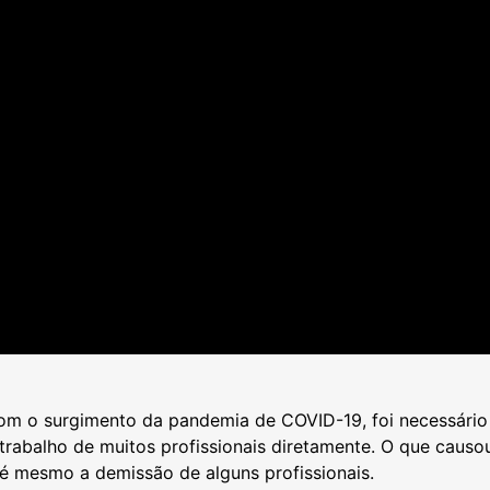
om o surgimento da pandemia de COVID-19, foi necessário 
trabalho de muitos profissionais diretamente. O que caus
é mesmo a demissão de alguns profissionais.