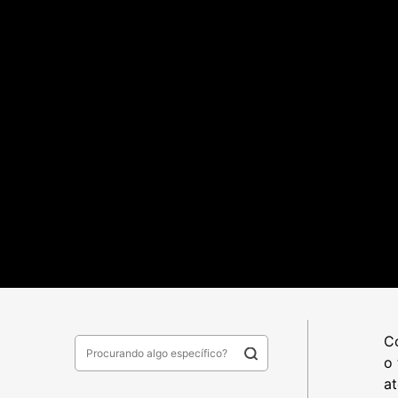
C
o 
at