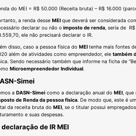
nda do MEI = R$ 50.000 (Receita bruta) – R$ 16.000 (parc
ortanto, a renda desse
MEI
que deverá ser considerada com
cessário declarar ou não o
imposto de renda
, seria de R$
.559,70, ele não precisará declarar o IR.
ém disso, caso a pessoa física do
MEI
tenha mais fontes d
020 além de atividades como empreendedor, ele
também d
sica. Sendo necessário também que informe na ficha de “Ben
omo
Microempreendedor Individual
.
ASN-Simei
emos a
DASN-Simei
como a declaração anual do
MEI
, que
mposto de Renda da pessoa física
. De modo que, este é u
tal da receita bruta do
MEI
, se o titular possui empregados
aturamento e suas despesas.
 declaração de IR MEI