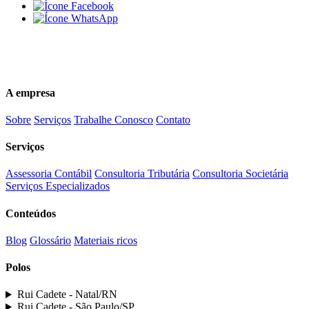
(84)3616-5500
comercial@ruicadete.com.br
A empresa
Sobre
Serviços
Trabalhe Conosco
Contato
Serviços
Assessoria Contábil
Consultoria Tributária
Consultoria Societária
Serviços Especializados
Conteúdos
Blog
Glossário
Materiais ricos
Polos
Rui Cadete - Natal/RN
Rui Cadete - São Paulo/SP