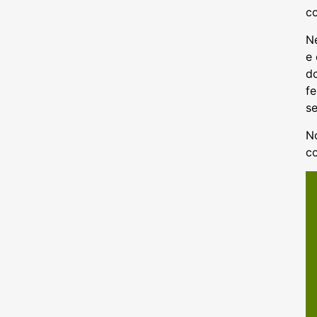
co
Ne
e 
do
f
s
N
co