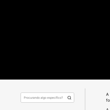
A
fo
A 