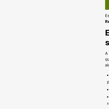
Es
R
s
A 
q
a
r