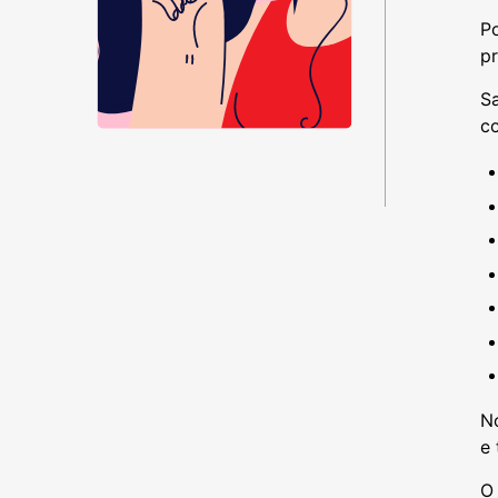
Po
p
Sa
c
N
e
O