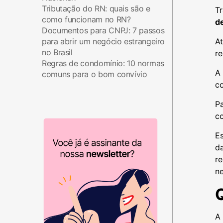
Tributação do RN: quais são e
Tr
como funcionam no RN?
d
Documentos para CNPJ: 7 passos
para abrir um negócio estrangeiro
A
no Brasil
re
Regras de condomínio: 10 normas
A
comuns para o bom convívio
c
Pa
co
Es
da
re
n
A