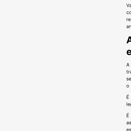
V
c
re
an
A 
tr
se
o
É 
le
É
a
es