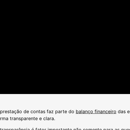
 prestação de contas faz parte do
balanço financeiro
das e
rma transparente e clara.
transparência é fator importante não somente para as ques