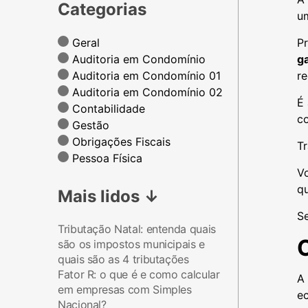
Categorias
um
Geral
Pr
Auditoria em Condomínio
g
Auditoria em Condomínio 01
re
Auditoria em Condomínio 02
É 
Contabilidade
c
Gestão
Obrigações Fiscais
T
Pessoa Física
V
qu
Mais lidos
↓
S
Tributação Natal: entenda quais
são os impostos municipais e
quais são as 4 tributações
Fator R: o que é e como calcular
A
em empresas com Simples
e
Nacional?