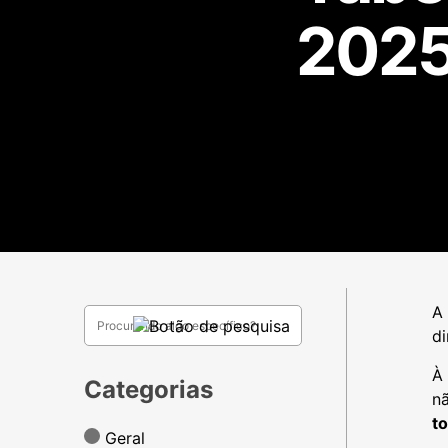
2025
A
di
À
Categorias
n
to
Geral