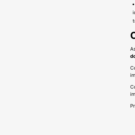
i
t
A
d
C
i
C
i
P