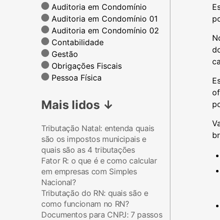
Auditoria em Condomínio
Es
Auditoria em Condomínio 01
po
Auditoria em Condomínio 02
No
Contabilidade
do
Gestão
c
Obrigações Fiscais
Pessoa Física
E
of
Mais lidos
↓
p
V
Tributação Natal: entenda quais
br
são os impostos municipais e
quais são as 4 tributações
Fator R: o que é e como calcular
em empresas com Simples
Nacional?
Tributação do RN: quais são e
como funcionam no RN?
Documentos para CNPJ: 7 passos