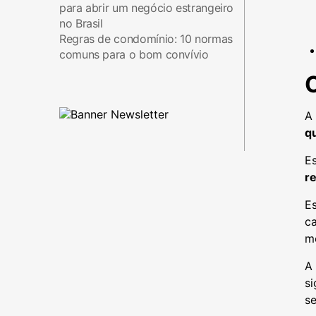
para abrir um negócio estrangeiro
no Brasil
Regras de condomínio: 10 normas
comuns para o bom convívio
A
q
E
r
Es
c
m
A 
s
s