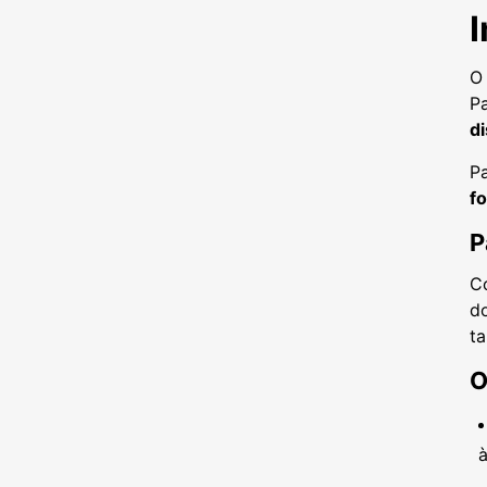
O
Pa
di
P
f
P
Co
d
t
O
à