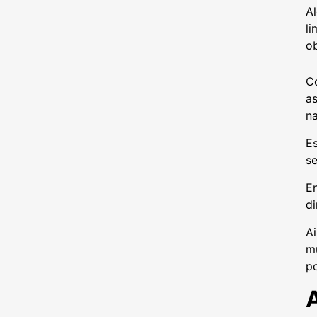
A
li
ob
C
as
na
Es
s
En
di
Ai
m
po
A