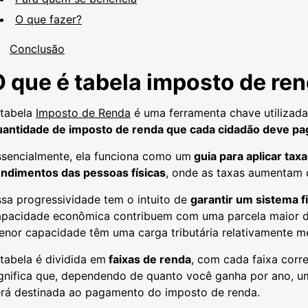
O que fazer?
Conclusão
O que é tabela imposto de re
 tabela
Imposto de Renda
é uma ferramenta chave utilizada
uantidade de imposto de renda que cada cidadão deve pa
ssencialmente, ela funciona como um
guia para aplicar tax
endimentos das pessoas físicas
, onde as taxas aumentam 
sa progressividade tem o intuito de
garantir um sistema fi
apacidade econômica contribuem com uma parcela maior d
enor capacidade têm uma carga tributária relativamente m
tabela é dividida em
faixas de renda
, com cada faixa corr
ignifica que, dependendo de quanto você ganha por ano, 
erá destinada ao pagamento do imposto de renda.