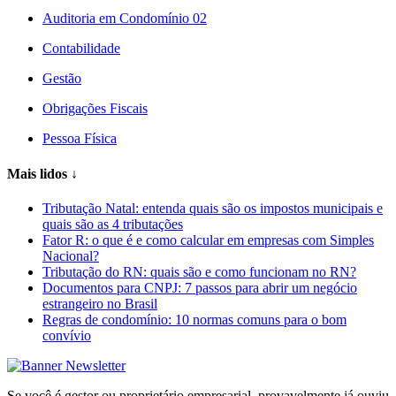
Auditoria em Condomínio 02
Contabilidade
Gestão
Obrigações Fiscais
Pessoa Física
Mais lidos
↓
Tributação Natal: entenda quais são os impostos municipais e
quais são as 4 tributações
Fator R: o que é e como calcular em empresas com Simples
Nacional?
Tributação do RN: quais são e como funcionam no RN?
Documentos para CNPJ: 7 passos para abrir um negócio
estrangeiro no Brasil
Regras de condomínio: 10 normas comuns para o bom
convívio
Se você é gestor ou proprietário empresarial, provavelmente já ouviu