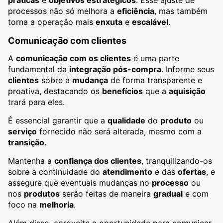
processos não só melhora a
eficiência
, mas também
torna a operação mais
enxuta
e
escalável
.
Comunicação com clientes
A
comunicação com os clientes
é uma parte
fundamental da
integração pós-compra
. Informe seus
clientes
sobre a
mudança
de forma transparente e
proativa, destacando os
benefícios
que a
aquisição
trará para eles.
É essencial garantir que a
qualidade
do
produto
ou
serviço
fornecido não será alterada, mesmo com a
transição
.
Mantenha a
confiança dos clientes
, tranquilizando-os
sobre a continuidade do
atendimento
e das
ofertas
, e
assegure que eventuais mudanças no
processo
ou
nos
produtos
serão feitas de maneira
gradual
e com
foco na
melhoria
.
Além disso, aproveite a oportunidade para comunicar