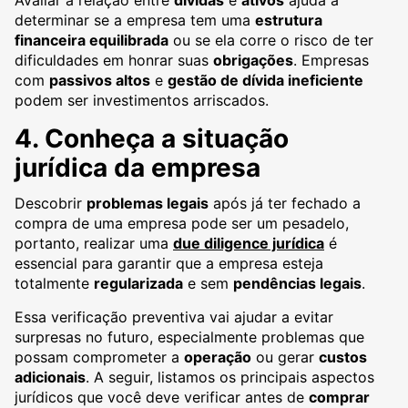
Avaliar a relação entre
dívidas
e
ativos
ajuda a
determinar se a empresa tem uma
estrutura
financeira equilibrada
ou se ela corre o risco de ter
dificuldades em honrar suas
obrigações
. Empresas
com
passivos altos
e
gestão de dívida ineficiente
podem ser investimentos arriscados.
4. Conheça a situação
jurídica da empresa
Descobrir
problemas legais
após já ter fechado a
compra de uma empresa pode ser um pesadelo,
portanto, realizar uma
due diligence jurídica
é
essencial para garantir que a empresa esteja
totalmente
regularizada
e sem
pendências legais
.
Essa verificação preventiva vai ajudar a evitar
surpresas no futuro, especialmente problemas que
possam comprometer a
operação
ou gerar
custos
adicionais
. A seguir, listamos os principais aspectos
jurídicos que você deve verificar antes de
comprar