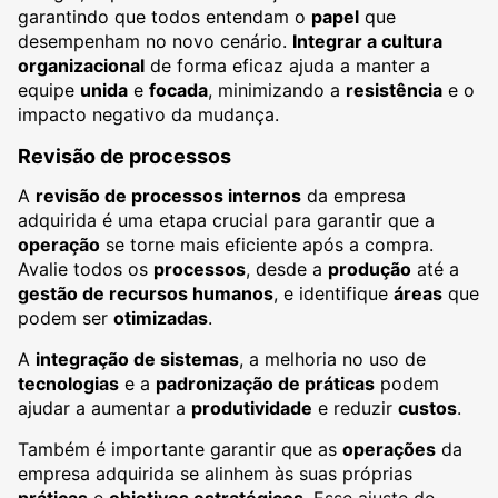
garantindo que todos entendam o
papel
que
desempenham no novo cenário.
Integrar a cultura
organizacional
de forma eficaz ajuda a manter a
equipe
unida
e
focada
, minimizando a
resistência
e o
impacto negativo da mudança.
Revisão de processos
A
revisão de processos internos
da empresa
adquirida é uma etapa crucial para garantir que a
operação
se torne mais eficiente após a compra.
Avalie todos os
processos
, desde a
produção
até a
gestão de recursos humanos
, e identifique
áreas
que
podem ser
otimizadas
.
A
integração de sistemas
, a melhoria no uso de
tecnologias
e a
padronização de práticas
podem
ajudar a aumentar a
produtividade
e reduzir
custos
.
Também é importante garantir que as
operações
da
empresa adquirida se alinhem às suas próprias
práticas
e
objetivos estratégicos
. Esse ajuste de