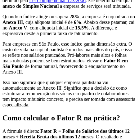
definido pela
Lei Complementar 123/2006
. Ele determina em qual
anexo do Simples Nacional
a empresa de serviços será tributada.
Quando o índice atinge ou supera
28%
, a empresa é enquadrada no
Anexo III
, cuja alíquota inicial é de
6%
. Abaixo desse patamar, cai
no
Anexo V
, com alíquota inicial de
15,5%
. A diferença é
expressiva desde a primeira faixa de faturamento.
Para empresas em São Paulo, esse índice ganha dimensão extra. O
custo de vida na capital paulista é um dos mais altos do país, e isso
se reflete nos salários praticados. Pró-labores mais altos e folhas
mais robustas podem, se bem estruturados, elevar o
Fator R em
São Paulo
de forma natural, favorecendo o enquadramento no
Anexo III.
Isso não significa que qualquer empresa paulistana vai
automaticamente ao Anexo III. Significa que a decisão de como
estruturar a remuneração dos sócios e o quadro de colaboradores
tem impacto tributário concreto, e precisa ser tomada com assessoria
especializada.
Como calcular o Fator R na prática?
A fórmula é direta:
Fator R = Folha de Salários dos últimos 12
meses ÷ Receita Bruta dos últimos 12 meses
. O resultado é