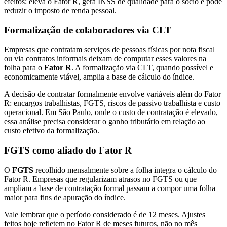
efeitos: eleva o Fator R, gera INSS de qualidade para o sócio e pode
reduzir o imposto de renda pessoal.
Formalização de colaboradores via CLT
Empresas que contratam serviços de pessoas físicas por nota fiscal
ou via contratos informais deixam de computar esses valores na
folha para o
Fator R
. A formalização via CLT, quando possível e
economicamente viável, amplia a base de cálculo do índice.
A decisão de contratar formalmente envolve variáveis além do Fator
R: encargos trabalhistas, FGTS, riscos de passivo trabalhista e custo
operacional. Em São Paulo, onde o custo de contratação é elevado,
essa análise precisa considerar o ganho tributário em relação ao
custo efetivo da formalização.
FGTS como aliado do Fator R
O
FGTS
recolhido mensalmente sobre a folha integra o cálculo do
Fator R. Empresas que regularizam atrasos no FGTS ou que
ampliam a base de contratação formal passam a compor uma folha
maior para fins de apuração do índice.
Vale lembrar que o período considerado é de 12 meses. Ajustes
feitos hoje refletem no Fator R de meses futuros, não no mês