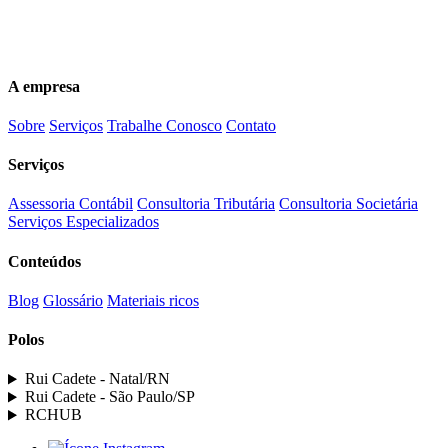
(84)3616-5500
comercial@ruicadete.com.br
A empresa
Sobre
Serviços
Trabalhe Conosco
Contato
Serviços
Assessoria Contábil
Consultoria Tributária
Consultoria Societária
Serviços Especializados
Conteúdos
Blog
Glossário
Materiais ricos
Polos
Rui Cadete - Natal/RN
Rui Cadete - São Paulo/SP
RCHUB