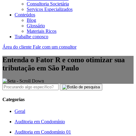
Consultoria Societária
Serviços Especializados
Conteúdos
Blog
Glossário
Materiais Ricos
Trabalhe conosco
Área do cliente
Fale com um consultor
Entenda o Fator R e como otimizar sua
tributação em São Paulo
Categorias
Geral
Auditoria em Condomínio
Auditoria em Condomínio 01