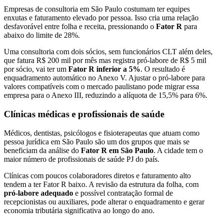
Empresas de consultoria em São Paulo costumam ter equipes
enxutas e faturamento elevado por pessoa. Isso cria uma relação
desfavorável entre folha e receita, pressionando o
Fator R
para
abaixo do limite de 28%.
Uma consultoria com dois sócios, sem funcionários CLT além deles,
que fatura R$ 200 mil por mês mas registra pró-labore de R$ 5 mil
por sócio, vai ter um
Fator R inferior a 5%
. O resultado é
enquadramento automático no Anexo V. Ajustar o pró-labore para
valores compatíveis com o mercado paulistano pode migrar essa
empresa para o Anexo III, reduzindo a alíquota de 15,5% para 6%.
Clínicas médicas e profissionais de saúde
Médicos, dentistas, psicólogos e fisioterapeutas que atuam como
pessoa jurídica em São Paulo são um dos grupos que mais se
beneficiam da análise do
Fator R em São Paulo
. A cidade tem o
maior número de profissionais de saúde PJ do país.
Clínicas com poucos colaboradores diretos e faturamento alto
tendem a ter Fator R baixo. A revisão da estrutura da folha, com
pró-labore adequado
e possível contratação formal de
recepcionistas ou auxiliares, pode alterar o enquadramento e gerar
economia tributária significativa ao longo do ano.