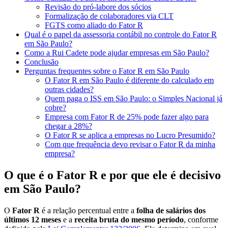
Revisão do pró-labore dos sócios
Formalização de colaboradores via CLT
FGTS como aliado do Fator R
Qual é o papel da assessoria contábil no controle do Fator R
em São Paulo?
Como a Rui Cadete pode ajudar empresas em São Paulo?
Conclusão
Perguntas frequentes sobre o Fator R em São Paulo
O Fator R em São Paulo é diferente do calculado em
outras cidades?
Quem paga o ISS em São Paulo: o Simples Nacional já
cobre?
Empresa com Fator R de 25% pode fazer algo para
chegar a 28%?
O Fator R se aplica a empresas no Lucro Presumido?
Com que frequência devo revisar o Fator R da minha
empresa?
O que é o Fator R e por que ele é decisivo
em São Paulo?
O
Fator R
é a relação percentual entre a
folha de salários dos
últimos 12 meses
e a
receita bruta do mesmo período
, conforme