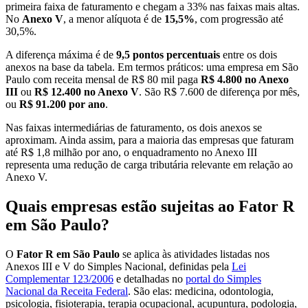
primeira faixa de faturamento e chegam a 33% nas faixas mais altas.
No
Anexo V
, a menor alíquota é de
15,5%
, com progressão até
30,5%.
A diferença máxima é de
9,5 pontos percentuais
entre os dois
anexos na base da tabela. Em termos práticos: uma empresa em São
Paulo com receita mensal de R$ 80 mil paga
R$ 4.800 no Anexo
III
ou
R$ 12.400 no Anexo V
. São R$ 7.600 de diferença por mês,
ou
R$ 91.200 por ano
.
Nas faixas intermediárias de faturamento, os dois anexos se
aproximam. Ainda assim, para a maioria das empresas que faturam
até R$ 1,8 milhão por ano, o enquadramento no Anexo III
representa uma redução de carga tributária relevante em relação ao
Anexo V.
Quais empresas estão sujeitas ao Fator R
em São Paulo?
O
Fator R em São Paulo
se aplica às atividades listadas nos
Anexos III e V do Simples Nacional, definidas pela
Lei
Complementar 123/2006
e detalhadas no
portal do Simples
Nacional da Receita Federal
. São elas: medicina, odontologia,
psicologia, fisioterapia, terapia ocupacional, acupuntura, podologia,