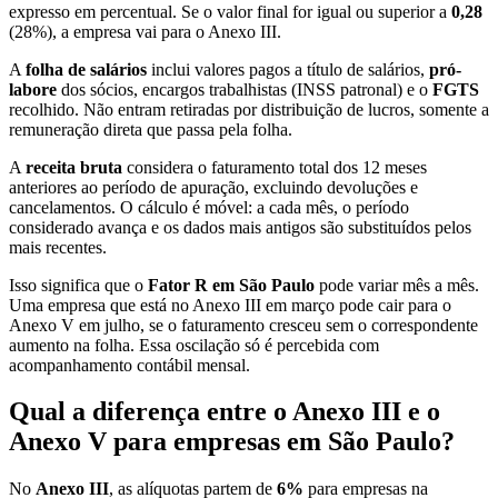
expresso em percentual. Se o valor final for igual ou superior a
0,28
(28%), a empresa vai para o Anexo III.
A
folha de salários
inclui valores pagos a título de salários,
pró-
labore
dos sócios, encargos trabalhistas (INSS patronal) e o
FGTS
recolhido. Não entram retiradas por distribuição de lucros, somente a
remuneração direta que passa pela folha.
A
receita bruta
considera o faturamento total dos 12 meses
anteriores ao período de apuração, excluindo devoluções e
cancelamentos. O cálculo é móvel: a cada mês, o período
considerado avança e os dados mais antigos são substituídos pelos
mais recentes.
Isso significa que o
Fator R em São Paulo
pode variar mês a mês.
Uma empresa que está no Anexo III em março pode cair para o
Anexo V em julho, se o faturamento cresceu sem o correspondente
aumento na folha. Essa oscilação só é percebida com
acompanhamento contábil mensal.
Qual a diferença entre o Anexo III e o
Anexo V para empresas em São Paulo?
No
Anexo III
, as alíquotas partem de
6%
para empresas na