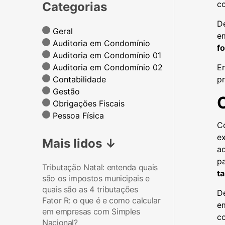
c
Categorias
De
Geral
e
Auditoria em Condomínio
f
Auditoria em Condomínio 01
Auditoria em Condomínio 02
E
Contabilidade
pr
Gestão
Obrigações Fiscais
Pessoa Física
C
e
Mais lidos
↓
ad
p
Tributação Natal: entenda quais
t
são os impostos municipais e
quais são as 4 tributações
De
Fator R: o que é e como calcular
e
em empresas com Simples
c
Nacional?