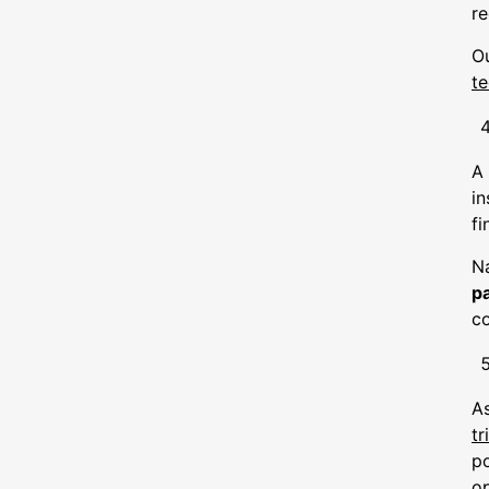
re
Ou
te
A
in
f
N
p
co
A
tr
po
o