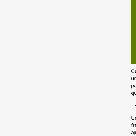
Ou
um
p
qu
Um
fr
a