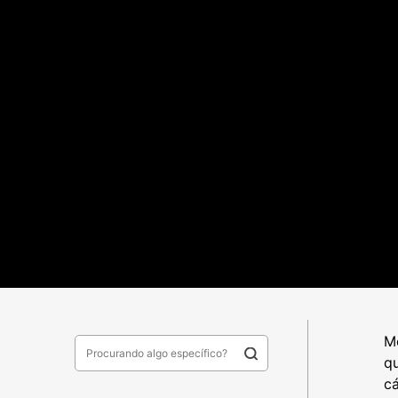
M
qu
c