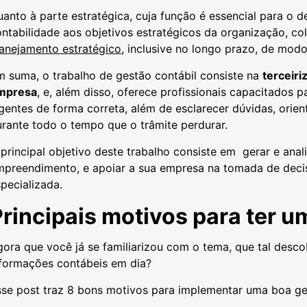
anto à parte estratégica, cuja função é essencial para o 
ntabilidade aos objetivos estratégicos da organização, col
lanejamento estratégico
, inclusive no longo prazo, de mo
 suma, o trabalho de gestão contábil consiste na
terceiri
mpresa
, e, além disso, oferece profissionais capacitados p
gentes de forma correta, além de esclarecer dúvidas, ori
rante todo o tempo que o trâmite perdurar.
principal objetivo deste trabalho consiste em gerar e anal
mpreendimento, e apoiar a sua empresa na tomada de decisõ
pecializada.
rincipais motivos para ter u
ora que você já se familiarizou com o tema, que tal desc
nformações contábeis em dia?
sse post traz 8 bons motivos para implementar uma boa g