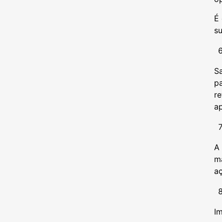
É 
s
S
pa
re
a
A
ma
aç
Im