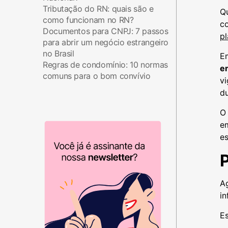
Tributação do RN: quais são e
Qu
como funcionam no RN?
co
Documentos para CNPJ: 7 passos
p
para abrir um negócio estrangeiro
no Brasil
Em
Regras de condomínio: 10 normas
e
comuns para o bom convívio
vi
du
O 
e
es
P
Ag
i
E