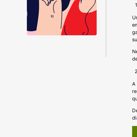
Um
em
g
su
Ne
de
A 
re
qu
D
d