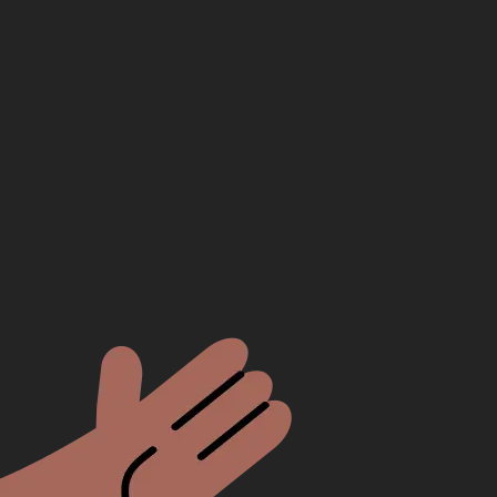
Seu no
Seu e-m
Seu tel
Sua m