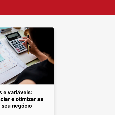
s e variáveis:
iar e otimizar as
o seu negócio