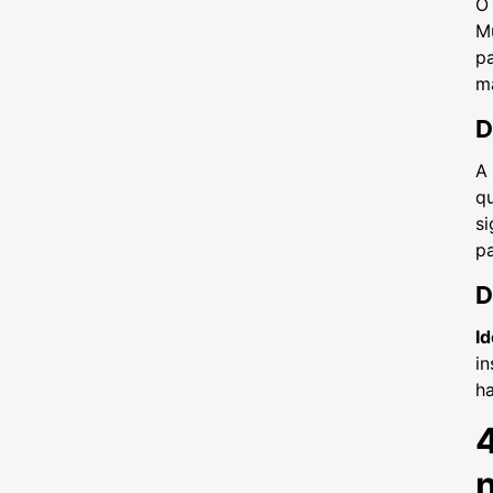
O
Mu
pa
ma
D
A
qu
si
pa
D
I
in
ha
4