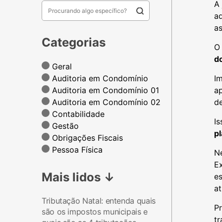
A 
a
a
Categorias
do
Geral
Auditoria em Condomínio
I
Auditoria em Condomínio 01
ap
Auditoria em Condomínio 02
d
Contabilidade
Is
Gestão
p
Obrigações Fiscais
Pessoa Física
Ne
Ex
Mais lidos
↓
es
at
Tributação Natal: entenda quais
P
são os impostos municipais e
tr