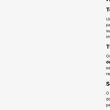
T
U
pe
su
i
T
O
d
es
ne
S
O
do
pe