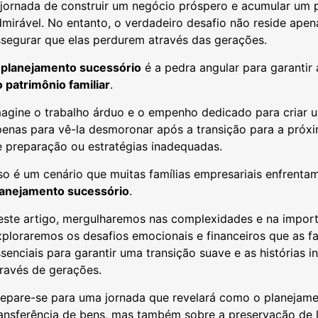
jornada de construir um negócio próspero e acumular um p
dmirável. No entanto, o verdadeiro desafio não reside ap
ssegurar que elas perdurem através das gerações.
O
planejamento sucessório
é a pedra angular para garantir
 patrimônio familiar
.
magine o trabalho árduo e o empenho dedicado para criar
enas para vê-la desmoronar após a transição para a próxima
e preparação ou estratégias inadequadas.
so é um cenário que muitas famílias empresariais enfrent
lanejamento sucessório
.
ste artigo, mergulharemos nas complexidades e na importâ
ploraremos os desafios emocionais e financeiros que as fa
senciais para garantir uma transição suave e as histórias
ravés de gerações.
repare-se para uma jornada que revelará como o planejame
ansferência de bens, mas também sobre a preservação de l