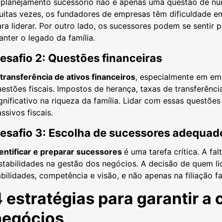
 planejamento sucessório não é apenas uma questão de núm
itas vezes, os fundadores de empresas têm dificuldade em
ra liderar. Por outro lado, os sucessores podem se sentir 
nter o legado da família.
esafio 2: Questões financeiras
transferência de ativos financeiros
, especialmente em em
estões fiscais. Impostos de herança, taxas de transferênc
gnificativo na riqueza da família. Lidar com essas questõ
ssivos fiscais.
esafio 3: Escolha de sucessores adequad
dentificar e preparar sucessores
é uma tarefa crítica. A f
stabilidades na gestão dos negócios. A decisão de quem l
bilidades, competência e visão, e não apenas na filiação fa
 estratégias para garantir a
negócios