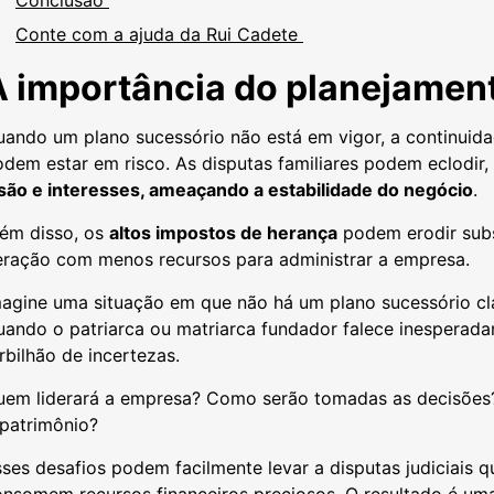
Conclusão
Conte com a ajuda da Rui Cadete
A importância do planejamen
uando um plano sucessório não está em vigor, a continuid
dem estar em risco. As disputas familiares podem eclodir,
isão e interesses, ameaçando a estabilidade do negócio
.
lém disso, os
altos impostos de herança
podem erodir subs
eração com menos recursos para administrar a empresa.
magine uma situação em que não há um plano sucessório cl
uando o patriarca ou matriarca fundador falece inespera
rbilhão de incertezas.
uem liderará a empresa? Como serão tomadas as decisões? 
 patrimônio?
ses desafios podem facilmente levar a disputas judiciais
nsomem recursos financeiros preciosos. O resultado é uma