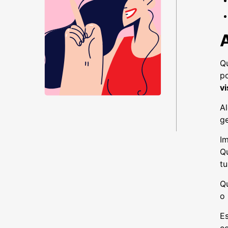
Q
po
v
A
g
I
Q
tu
Q
o
Es
co