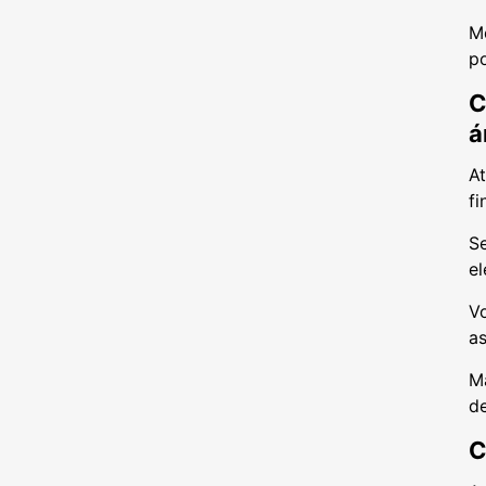
M
po
C
á
At
f
Se
e
Vo
as
Ma
de
C