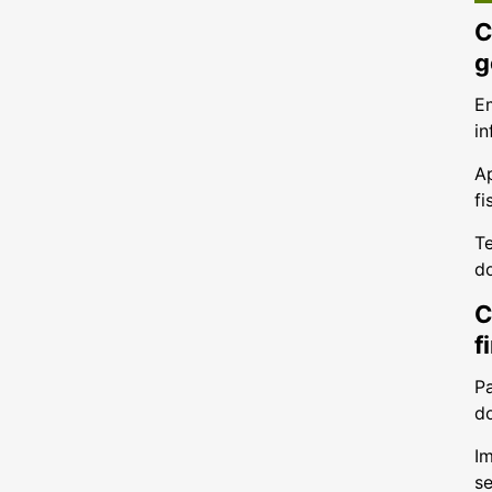
C
g
Em
i
Ap
fi
T
d
C
f
Pa
do
Im
se