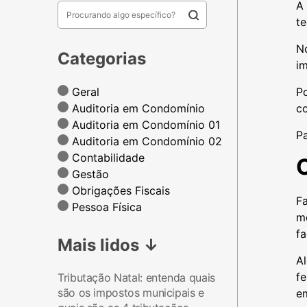
A
te
No
Categorias
im
Geral
Po
Auditoria em Condomínio
co
Auditoria em Condomínio 01
Pa
Auditoria em Condomínio 02
Contabilidade
Gestão
Obrigações Fiscais
F
Pessoa Física
me
fa
Mais lidos
↓
Al
f
Tributação Natal: entenda quais
são os impostos municipais e
em