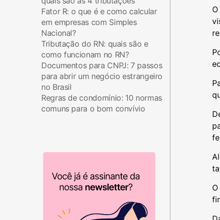
quais são as 4 tributações
O 
Fator R: o que é e como calcular
vi
em empresas com Simples
Nacional?
re
Tributação do RN: quais são e
Po
como funcionam no RN?
ec
Documentos para CNPJ: 7 passos
para abrir um negócio estrangeiro
Pa
no Brasil
q
Regras de condomínio: 10 normas
comuns para o bom convívio
D
pa
fe
Al
t
O
fi
Da