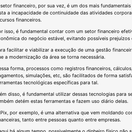
setor financeiro, por sua vez, é um dos mais fundamentais
sta a incapacidade de continuidade das atividades corpora
cursos financeiros.
r isso, é fundamental contar com um setor financeiro efet
onômica do negócio estável, evitando possíveis prejuízos 
ra facilitar e viabilizar a execução de uma gestão financei
ue a modernização da área se torna necessária.
essa forma, processos como registros financeiros, cálcul
gamentos, simulações, etc, são facilitados de forma satisfa
rramentas tecnológicas específicas para tal.
ém disso, é fundamental utilizar dessas tecnologias para s
ambém detém estas ferramentas e fazem uso diário delas.
 Pix, por exemplo, é uma alternativa que vem moldando co
nanceiras, tanto entre pessoas quanto entre empresas.
qui há algum tempo, possivelmente o dinheiro físico não s