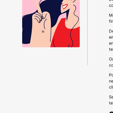
c
M
fi
D
em
e
te
O
co
Po
ne
cl
Se
te