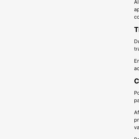
A
ap
c
T
D
t
Em
a
C
Po
p
Af
pr
v