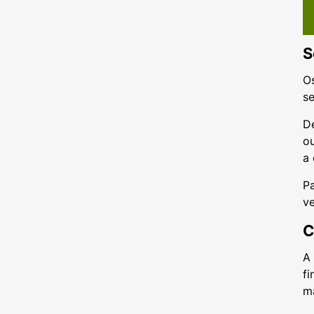
S
O
se
D
ou
a 
Pa
ve
C
A
fi
ma