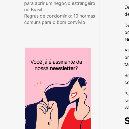
para abrir um negócio estrangeiro
Os
no Brasil
d
Regras de condomínio: 10 normas
comuns para o bom convívio
De
p
r
A
pr
ta
Se
c
Pa
se
v