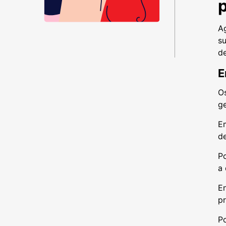
p
A
su
de
E
O
g
E
d
Po
a 
En
p
Po