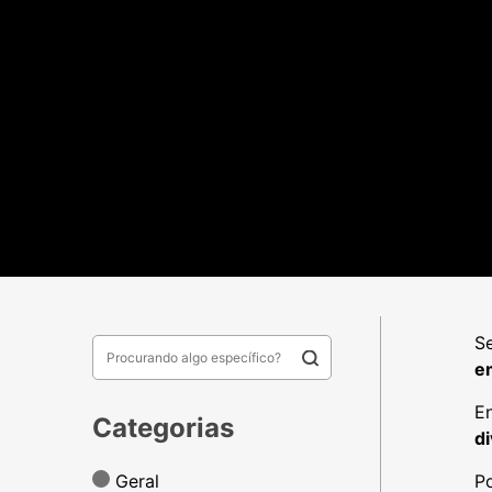
S
e
En
Categorias
d
Geral
Po