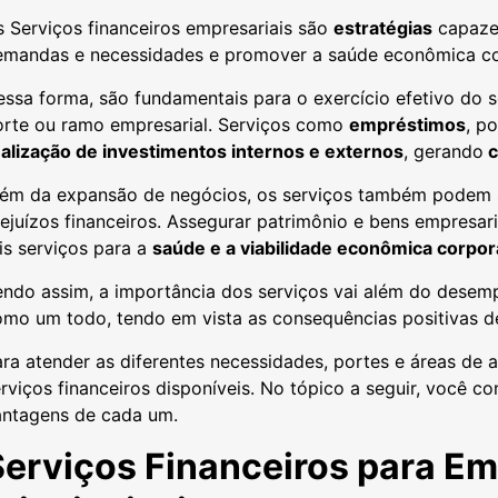
 Serviços financeiros empresariais são
estratégias
capazes
emandas e necessidades e promover a saúde econômica co
ssa forma, são fundamentais para o exercício efetivo do s
orte ou ramo empresarial. Serviços como
empréstimos
, p
ealização de investimentos internos e externos
, gerando
c
lém da expansão de negócios, os serviços também podem s
ejuízos financeiros. Assegurar patrimônio e bens empresar
is serviços para a
saúde e a viabilidade econômica corpor
ndo assim, a importância dos serviços vai além do desemp
omo um todo, tendo em vista as consequências positivas d
ra atender as diferentes necessidades, portes e áreas de 
rviços financeiros disponíveis. No tópico a seguir, você co
antagens de cada um.
Serviços Financeiros para E