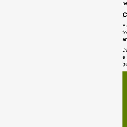
n
C
A
fo
e
C
e
ge