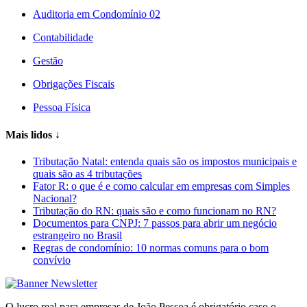
Auditoria em Condomínio 02
Contabilidade
Gestão
Obrigações Fiscais
Pessoa Física
Mais lidos
↓
Tributação Natal: entenda quais são os impostos municipais e
quais são as 4 tributações
Fator R: o que é e como calcular em empresas com Simples
Nacional?
Tributação do RN: quais são e como funcionam no RN?
Documentos para CNPJ: 7 passos para abrir um negócio
estrangeiro no Brasil
Regras de condomínio: 10 normas comuns para o bom
convívio
O lucro real para empresas de João Pessoa é obrigatório caso o