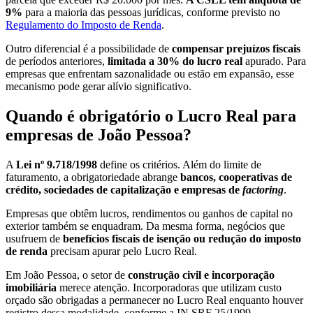
9%
para a maioria das pessoas jurídicas, conforme previsto no
Regulamento do Imposto de Renda
.
Outro diferencial é a possibilidade de
compensar prejuízos fiscais
de períodos anteriores,
limitada a 30% do lucro real
apurado. Para
empresas que enfrentam sazonalidade ou estão em expansão, esse
mecanismo pode gerar alívio significativo.
Quando é obrigatório o Lucro Real para
empresas de João Pessoa?
A
Lei nº 9.718/1998
define os critérios. Além do limite de
faturamento, a obrigatoriedade abrange
bancos, cooperativas de
crédito, sociedades de capitalização e empresas de
factoring
.
Empresas que obtêm lucros, rendimentos ou ganhos de capital no
exterior também se enquadram. Da mesma forma, negócios que
usufruem de
benefícios fiscais de isenção ou redução do imposto
de renda
precisam apurar pelo Lucro Real.
Em João Pessoa, o setor de
construção civil e incorporação
imobiliária
merece atenção. Incorporadoras que utilizam custo
orçado são obrigadas a permanecer no Lucro Real enquanto houver
registro dessa modalidade, conforme a IN SRF 25/1999.