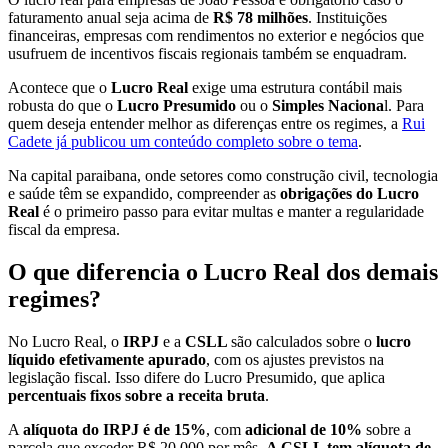
faturamento anual seja acima de
R$ 78 milhões
. Instituições
financeiras, empresas com rendimentos no exterior e negócios que
usufruem de incentivos fiscais regionais também se enquadram.
Acontece que o
Lucro Real
exige uma estrutura contábil mais
robusta do que o
Lucro Presumido
ou o
Simples Naciona
l. Para
quem deseja entender melhor as diferenças entre os regimes, a
Rui
Cadete já publicou um conteúdo completo sobre o tema
.
Na capital paraibana, onde setores como construção civil, tecnologia
e saúde têm se expandido, compreender as
obrigações do Lucro
Real
é o primeiro passo para evitar multas e manter a regularidade
fiscal da empresa.
O que diferencia o Lucro Real dos demais
regimes?
No Lucro Real, o
IRPJ
e a
CSLL
são calculados sobre o
lucro
líquido efetivamente apurado
, com os ajustes previstos na
legislação fiscal. Isso difere do Lucro Presumido, que aplica
percentuais fixos sobre a receita bruta
.
A
alíquota do IRPJ é de 15%
, com
adicional de 10%
sobre a
parcela que exceder R$ 20.000 por mês.
A CSLL tem alíquota de