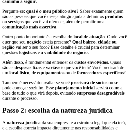
caminho a seguir
.
Pergunte-se:
qual é o meu público-alvo?
Saber exatamente quem
são as pessoas que você deseja atingir ajuda a definir os
produtos
ou
serviços
que você vai oferecer, além de permitir uma
comunicação mais assertiva
.
Outro ponto importante é a escolha do
local de atuação
. Onde você
quer que seu
negócio
esteja presente?
Qual bairro, cidade ou
região
vai ser o seu foco? Esse detalhe é crucial para determinar
questões
logísticas
e a
viabilidade do negócio
.
Além disso, é fundamental entender os
custos envolvidos
. Quais
são as
despesas fixas
e
variáveis
que você terá? Você precisará de
um
local físico
, de
equipamentos
ou de
fornecedores específicos
?
Também é necessário avaliar se você
precisará de sócios
ou se
pode começar sozinho. Esse
planejamento inicial
servirá como a
base de tudo o que virá depois, evitando
surpresas desagradáveis
durante o processo.
Passo 2: escolha da natureza jurídica
A
natureza jurídica
da sua empresa é a estrutura legal que ela terá,
e a escolha correta impacta diretamente nas responsabilidades e