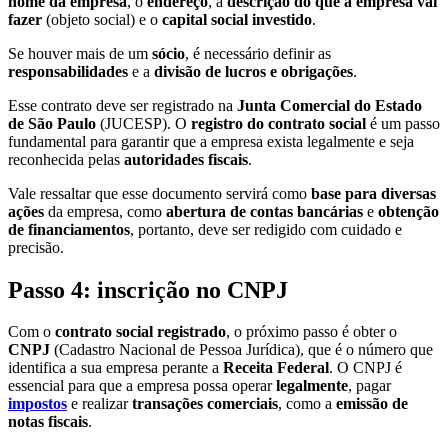
nome da empresa
, o
endereço
, a
descrição do que a empresa vai
fazer
(objeto social) e o
capital social investido
.
Se houver mais de um
sócio
, é necessário definir as
responsabilidades
e a
divisão de lucros e obrigações
.
Esse contrato deve ser registrado na
Junta Comercial do Estado
de São Paulo
(JUCESP). O
registro do contrato social
é um passo
fundamental para garantir que a empresa exista legalmente e seja
reconhecida pelas
autoridades fiscais
.
Vale ressaltar que esse documento servirá como
base para diversas
ações
da empresa, como
abertura de contas bancárias
e
obtenção
de financiamentos
, portanto, deve ser redigido com cuidado e
precisão.
Passo 4: inscrição no CNPJ
Com o
contrato social registrado
, o próximo passo é obter o
CNPJ
(Cadastro Nacional de Pessoa Jurídica), que é o número que
identifica a sua empresa perante a
Receita Federal
. O CNPJ é
essencial para que a empresa possa operar
legalmente
, pagar
impostos
e realizar
transações comerciais
, como a
emissão de
notas fiscais
.