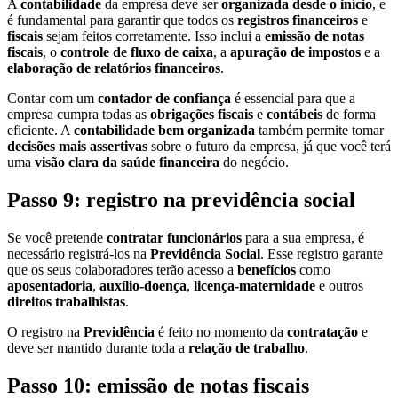
A
contabilidade
da empresa deve ser
organizada desde o início
, e
é fundamental para garantir que todos os
registros financeiros
e
fiscais
sejam feitos corretamente. Isso inclui a
emissão de notas
fiscais
, o
controle de fluxo de caixa
, a
apuração de impostos
e a
elaboração de relatórios financeiros
.
Contar com um
contador de confiança
é essencial para que a
empresa cumpra todas as
obrigações fiscais
e
contábeis
de forma
eficiente. A
contabilidade bem organizada
também permite tomar
decisões mais assertivas
sobre o futuro da empresa, já que você terá
uma
visão clara da saúde financeira
do negócio.
Passo 9: registro na previdência social
Se você pretende
contratar funcionários
para a sua empresa, é
necessário registrá-los na
Previdência Social
. Esse registro garante
que os seus colaboradores terão acesso a
benefícios
como
aposentadoria
,
auxílio-doença
,
licença-maternidade
e outros
direitos trabalhistas
.
O registro na
Previdência
é feito no momento da
contratação
e
deve ser mantido durante toda a
relação de trabalho
.
Passo 10: emissão de notas fiscais