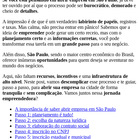
ter ouvido por aí que o processo pode ser
burocrático
,
demorado
e
cheio de
detalhes
.
A impressão é de que é um verdadeiro
labirinto de papéis
, registros
e taxas. Mas calma, não precisa entrar em pânico! Sabemos que a
ideia de
empreender
pode gerar um certo receio, mas com o
planejamento certo
e as
informações corretas
, você pode
transformar essa tarefa em um
grande passo
para o seu negócio.
Além disso,
São Paulo
, sendo o maior centro econômico do Brasil,
oferece inúmeras
oportunidades
para quem deseja se aventurar no
mundo dos negócios.
Aqui, não faltam
recursos
,
incentivos
e uma
infraestrutura de
alto nível
. Neste post, vamos
descomplicar
esse processo e te guiar,
passo a passo, para
abrir sua empresa
na cidade de forma
tranquila
e
sem complicação
. Vamos juntos nessa
jornada
empreendedora
?
A importância de saber abrir empresa em São Paulo
Passo 1: planejamento é tudo!
Passo 2: escolha da natureza jurídica
Passo 3: elaboração do contrato social
Passo 4: inscrição no CNPJ
Passo 5: inscrição estadual e municipal