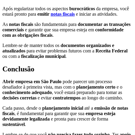
Após regularizar todos os aspectos
burocráticos
da empresa, você
estará pronto para
emitir
notas fiscais
e iniciar as atividades.
As
notas fiscais
são fundamentais para
documentar as transações
comerciais
e garantir que sua empresa esteja em
conformidade
com as obrigações fiscais
.
Lembre-se de manter todos os
documentos organizados e
atualizados
para evitar problemas futuros com a
Receita Federal
ou com a
fiscalização municipal
.
Conclusão
Abrir empresa em São Paulo
pode parecer um processo
desafiador à primeira vista, mas com o
planejamento certo
e o
conhecimento adequado
, você estará preparado para tomar as
decisões corretas
e evitar
contratempos
ao longo do caminho.
Cada passo, desde o
planejamento inicial
até a
emissão de notas
fiscais
, é fundamental para garantir que sua
empresa esteja
devidamente legalizada
e pronta para crescer de forma
sustentável
.
Lembre-se de que você
não precisa fazer tudo sozinho
. Ter
apoio