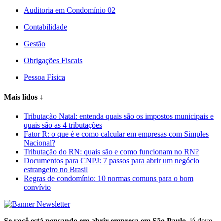
Auditoria em Condomínio 02
Contabilidade
Gestão
Obrigações Fiscais
Pessoa Física
Mais lidos
↓
Tributação Natal: entenda quais são os impostos municipais e
quais são as 4 tributações
Fator R: o que é e como calcular em empresas com Simples
Nacional?
Tributação do RN: quais são e como funcionam no RN?
Documentos para CNPJ: 7 passos para abrir um negócio
estrangeiro no Brasil
Regras de condomínio: 10 normas comuns para o bom
convívio
Se você está pensando em abrir empresa em São Paulo
, já deve