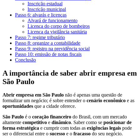
Inscrição estadual
Inscrição municipal
Passo 6: alvarás e licenças
Alvará de funcionamento
Licença do corpo de bombeiros
Licença da vigilância sanitária
Passo 7: regime tributário
Passo 8: organize a contabilidade
Passo 9: registro na previdência social
Passo 10: emissão de notas fiscais
Conclusão
A importância de saber abrir empresa em
São Paulo
Abrir empresa em São Paulo
não é apenas uma questão de
formalizar um negócio; é sobre entender o
cenário econômico
e as
oportunidades
que a cidade oferece.
São Paulo
é o
coração financeiro
do Brasil, com um mercado
altamente
competitivo
e
dinâmico
. Saber como se
posicionar de
forma estratégica
e cumprir com todas as
exigências legais
pode
ser o diferencial entre o
sucesso
e o
fracasso
do seu negócio.