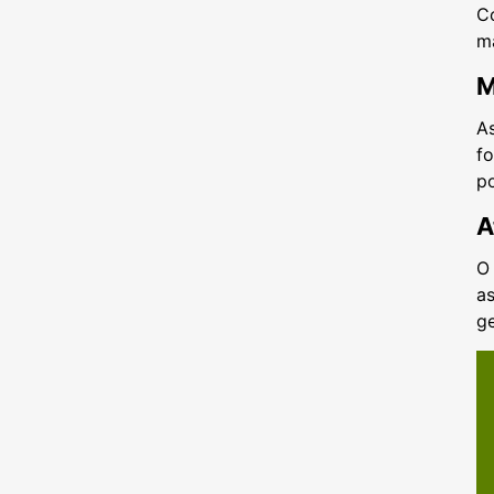
C
m
M
A
fo
p
A
O 
as
g