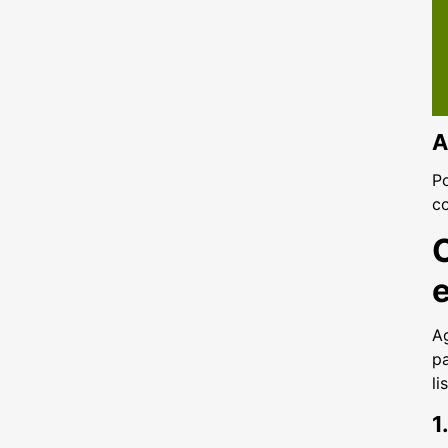
A
P
c
Ag
pa
li
1