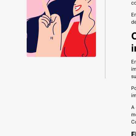
co
Em
d
En
i
s
Po
i
A 
mo
C
E