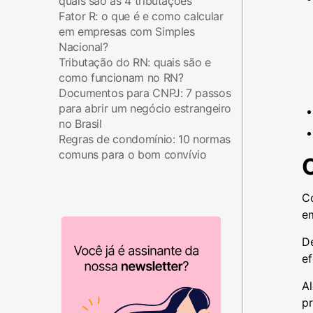
quais são as 4 tributações
Fator R: o que é e como calcular
em empresas com Simples
Nacional?
Tributação do RN: quais são e
como funcionam no RN?
Documentos para CNPJ: 7 passos
para abrir um negócio estrangeiro
no Brasil
Regras de condomínio: 10 normas
comuns para o bom convívio
Co
e
D
ef
Al
pr