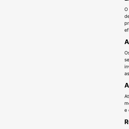
O
de
p
ef
A
O
se
in
as
A
A
me
e 
R